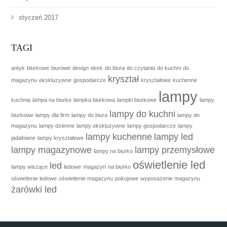
styczeń 2017
TAGI
antyk
biurkowe
biurowe
design
desk
do biura
do czytania
do kuchni
do
kryształ
magazynu
ekskluzywne
gospodarcze
kryształowe
kuchenne
lampy
kuchnia
lampa na biurko
lampka biurkowa
lampki biurkowe
lampy
lampy do kuchni
biurkowe
lampy dla firm
lampy do biura
lampy do
magazynu
lampy dzienne
lampy ekskluzywne
lampy gospodarcze
lampy
lampy kuchenne
lampy led
jadalniane
lampy kryształowe
lampy magazynowe
lampy przemysłowe
lampy na biurko
oświetlenie led
led
lampy wiszące
ledowe
magazyn
na biurko
oświetlenie ledowe
oświetlenie magazynu
pokojowe
wyposażenie magazynu
żarówki led