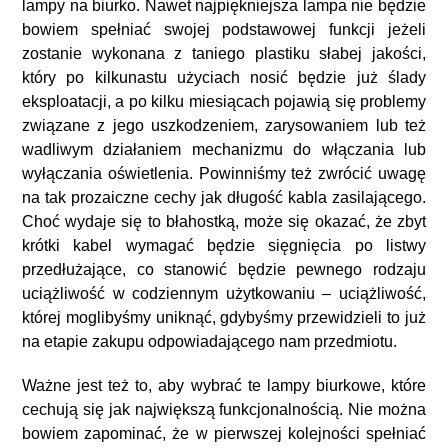
lampy na biurko. Nawet najpiękniejsza lampa nie będzie
bowiem spełniać swojej podstawowej funkcji jeżeli
zostanie wykonana z taniego plastiku słabej jakości,
który po kilkunastu użyciach nosić będzie już ślady
eksploatacji, a po kilku miesiącach pojawią się problemy
związane z jego uszkodzeniem, zarysowaniem lub też
wadliwym działaniem mechanizmu do włączania lub
wyłączania oświetlenia. Powinniśmy też zwrócić uwagę
na tak prozaiczne cechy jak długość kabla zasilającego.
Choć wydaje się to błahostką, może się okazać, że zbyt
krótki kabel wymagać będzie sięgnięcia po listwy
przedłużające, co stanowić będzie pewnego rodzaju
uciążliwość w codziennym użytkowaniu – uciążliwość,
której moglibyśmy uniknąć, gdybyśmy przewidzieli to już
na etapie zakupu odpowiadającego nam przedmiotu.
Ważne jest też to, aby wybrać te lampy biurkowe, które
cechują się jak największą funkcjonalnością. Nie można
bowiem zapominać, że w pierwszej kolejności spełniać