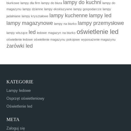
lampy do kuchni
biurkowe
lampy dla firm
lampy do biura
lampy do
magazynu
lampy dzienne
lampy ekskluzywne
lampy gospodarcze
lampy
lampy kuchenne
lampy led
jadalniane
lampy kryształowe
lampy magazynowe
lampy przemysłowe
lampy na biurko
oświetlenie led
led
lampy wiszące
ledowe
magazyn
na biurko
oświetlenie ledowe
oświetlenie magazynu
pokojowe
wyposażenie magazynu
żarówki led
KATEGORIE
Lampy ledowe
Osprzęt oświetleniowy
Oświetlenie led
META
Zaloguj się