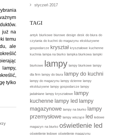
styczeń 2017
ybrania
 ważnym
TAGI
duktów.
 już na
antyk
biurkowe
biurowe
design
desk
do biura
do
ęki temu
czytania
do kuchni
do magazynu
ekskluzywne
du, ale
kryształ
gospodarcze
kryształowe
kuchenne
określić
kuchnia
lampa na biurko
lampka biurkowa
lampki
bierając
lampy
biurkowe
lampy biurkowe
lampy
 lampy,
lampy do kuchni
kreślić,
dla firm
lampy do biura
lampy do magazynu
lampy dzienne
lampy
gę tylko
ekskluzywne
lampy gospodarcze
lampy
lampy
jadalniane
lampy kryształowe
kuchenne
lampy led
lampy
magazynowe
lampy
lampy na biurko
przemysłowe
led
lampy wiszące
ledowe
przy
oświetlenie led
magazyn
na biurko
oświetlenie ledowe
oświetlenie magazynu