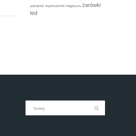
żarówki
pokojowe
wyposażenie magazynu
led