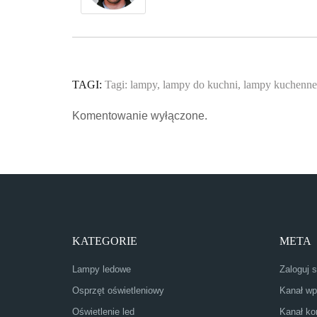
TAGI:
Tagi:
lampy
,
lampy do kuchni
,
lampy kuchenne
Komentowanie wyłączone.
KATEGORIE
META
Lampy ledowe
Zaloguj s
Osprzęt oświetleniowy
Kanał wp
Oświetlenie led
Kanał ko