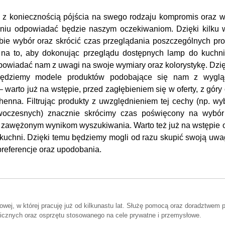
c z koniecznością pójścia na swego rodzaju kompromis oraz w
opniu odpowiadać będzie naszym oczekiwaniom. Dzięki kilku
bie wybór oraz skrócić czas przeglądania poszczególnych pro
na to, aby dokonując przeglądu dostępnych lamp do kuchni
odpowiadać nam z uwagi na swoje wymiary oraz kolorystykę. Dzi
 będziemy modele produktów podobające się nam z wyglą
warto już na wstępie, przed zagłębieniem się w oferty, z góry 
enna. Filtrując produkty z uwzględnieniem tej cechy (np. wy
woczesnych) znacznie skrócimy czas poświęcony na wybór
 zawężonym wynikom wyszukiwania. Warto też już na wstępie o
kuchni. Dzięki temu będziemy mogli od razu skupić swoją uwa
preferencje oraz upodobania.
wej, w której pracuję już od kilkunastu lat. Służę pomocą oraz doradztwem 
icznych oraz osprzętu stosowanego na cele prywatne i przemysłowe.