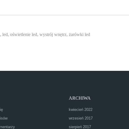
,
led
,
oświetlenie led
,
wystrój wnętrz
,
żarówki led
ARCHIWA
ię
kwiecień 2022
isów
wrzesień 2017
mentarzy
sierpień 2017